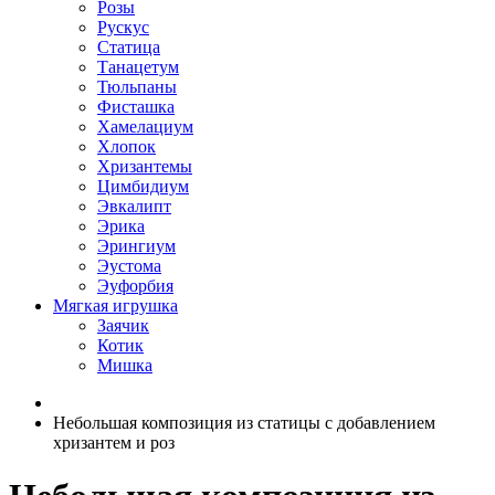
Розы
Рускус
Статица
Танацетум
Тюльпаны
Фисташка
Хамелациум
Хлопок
Хризантемы
Цимбидиум
Эвкалипт
Эрика
Эрингиум
Эустома
Эуфорбия
Мягкая игрушка
Заячик
Котик
Мишка
Небольшая композиция из статицы c добавлением
хризантем и роз