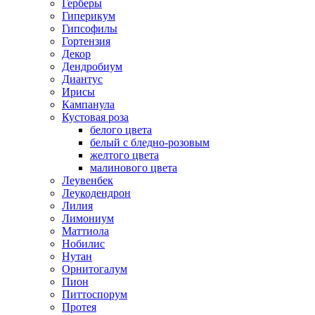
Герберы
Гиперикум
Гипсофилы
Гортензия
Декор
Дендробиум
Диантус
Ирисы
Кампанула
Кустовая роза
белого цвета
белый с бледно-розовым
желтого цвета
малинового цвета
Леувенбек
Леукодендрон
Лилия
Лимониум
Маттиола
Нобилис
Нутан
Орнитогалум
Пион
Питтоспорум
Протея