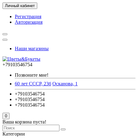
Личный кабинет
Регистрация
Авторизация
Наши магазины
+79103546754
Позвоните мне!
60 лет СССР, 23б
Осканова, 1
+79103546754
+79103546754
+79103546754
0
Ваша корзина пуста!
Категории