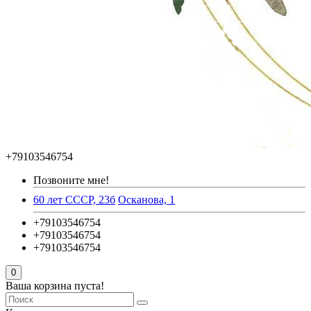
+79103546754
Позвоните мне!
60 лет СССР, 23б
Осканова, 1
+79103546754
+79103546754
+79103546754
0
Ваша корзина пуста!