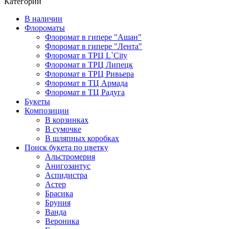
Категории
В наличии
Флороматы
Флоромат в гипере "Ашан"
Флоромат в гипере "Лента"
Флоромат в ТРЦ L`City
Флоромат в ТРЦ Липецк
Флоромат в ТРЦ Ривьера
Флоромат в ТЦ Армада
Флоромат в ТЦ Радуга
Букеты
Композиции
В корзинках
В сумочке
В шляпных коробках
Поиск букета по цветку
Альстромерия
Анигозантус
Аспидистра
Астер
Брасика
Бруния
Ванда
Вероника