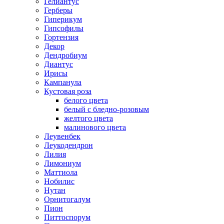
Гелиантус
Герберы
Гиперикум
Гипсофилы
Гортензия
Декор
Дендробиум
Диантус
Ирисы
Кампанула
Кустовая роза
белого цвета
белый с бледно-розовым
желтого цвета
малинового цвета
Леувенбек
Леукодендрон
Лилия
Лимониум
Маттиола
Нобилис
Нутан
Орнитогалум
Пион
Питтоспорум