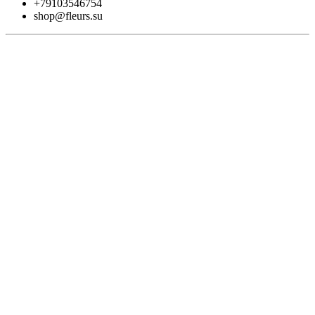
+79103546754
shop@fleurs.su