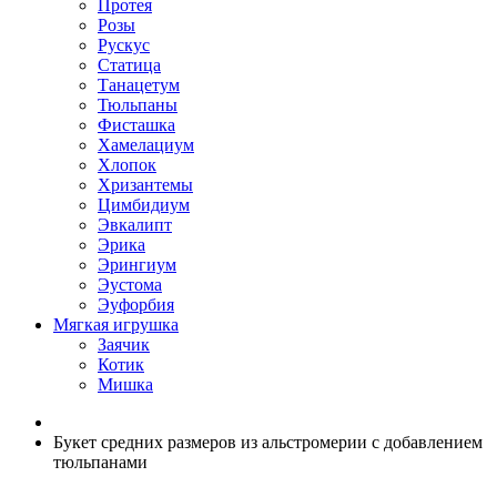
Протея
Розы
Рускус
Статица
Танацетум
Тюльпаны
Фисташка
Хамелациум
Хлопок
Хризантемы
Цимбидиум
Эвкалипт
Эрика
Эрингиум
Эустома
Эуфорбия
Мягкая игрушка
Заячик
Котик
Мишка
Букет средних размеров из альстромерии c добавлением
тюльпанами