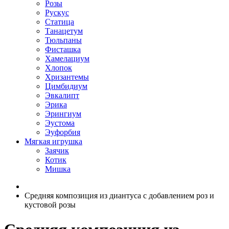
Розы
Рускус
Статица
Танацетум
Тюльпаны
Фисташка
Хамелациум
Хлопок
Хризантемы
Цимбидиум
Эвкалипт
Эрика
Эрингиум
Эустома
Эуфорбия
Мягкая игрушка
Заячик
Котик
Мишка
Средняя композиция из диантуса c добавлением роз и
кустовой розы