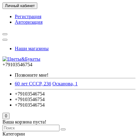
Личный кабинет
Регистрация
Авторизация
Наши магазины
+79103546754
Позвоните мне!
60 лет СССР, 23б
Осканова, 1
+79103546754
+79103546754
+79103546754
0
Ваша корзина пуста!
Категории