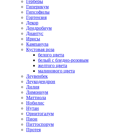
Герберы
Гиперикум
Гипсофилы
Гортензия
Декор
Дендробиум
Диантус
Ирисы
Кампанула
Кустовая роза
белого цвета
белый с бледно-розовым
желтого цвета
малинового цвета
Леувенбек
Леукодендрон
Лилия
Лимониум
Маттиола
Нобилис
Нутан
Орнитогалум
Пион
Питтоспорум
Протея