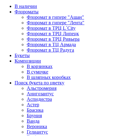
В наличии
Флороматы
Флоромат в гипере "Ашан"
Флоромат в гипере "Лента"
Флоромат в ТРЦ L`City
Флоромат в ТРЦ Липецк
Флоромат в ТРЦ Ривьера
Флоромат в ТЦ Армада
Флоромат в ТЦ Радуга
Букеты
Композиции
В корзинках
В сумочке
В шляпных коробках
Поиск букета по цветку
Альстромерия
Анигозантус
Аспидистра
Астер
Брасика
Бруния
Ванда
Вероника
Гелиантус