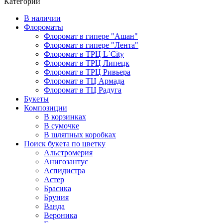
Категории
В наличии
Флороматы
Флоромат в гипере "Ашан"
Флоромат в гипере "Лента"
Флоромат в ТРЦ L`City
Флоромат в ТРЦ Липецк
Флоромат в ТРЦ Ривьера
Флоромат в ТЦ Армада
Флоромат в ТЦ Радуга
Букеты
Композиции
В корзинках
В сумочке
В шляпных коробках
Поиск букета по цветку
Альстромерия
Анигозантус
Аспидистра
Астер
Брасика
Бруния
Ванда
Вероника