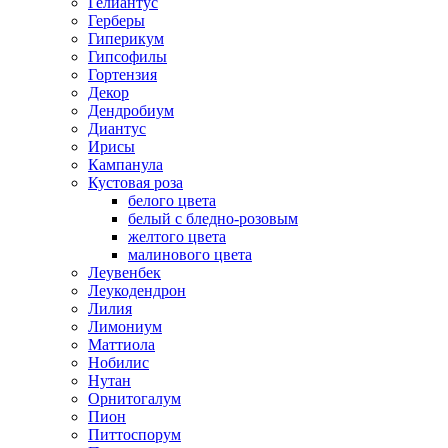
Гелиантус
Герберы
Гиперикум
Гипсофилы
Гортензия
Декор
Дендробиум
Диантус
Ирисы
Кампанула
Кустовая роза
белого цвета
белый с бледно-розовым
желтого цвета
малинового цвета
Леувенбек
Леукодендрон
Лилия
Лимониум
Маттиола
Нобилис
Нутан
Орнитогалум
Пион
Питтоспорум