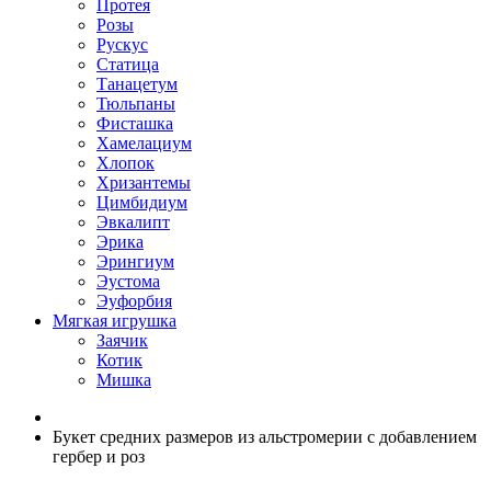
Протея
Розы
Рускус
Статица
Танацетум
Тюльпаны
Фисташка
Хамелациум
Хлопок
Хризантемы
Цимбидиум
Эвкалипт
Эрика
Эрингиум
Эустома
Эуфорбия
Мягкая игрушка
Заячик
Котик
Мишка
Букет средних размеров из альстромерии c добавлением
гербер и роз