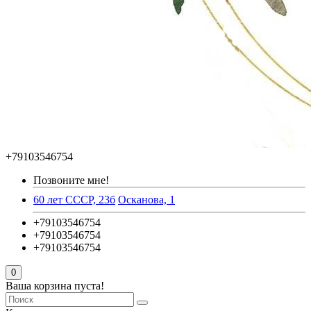
+79103546754
Позвоните мне!
60 лет СССР, 23б
Осканова, 1
+79103546754
+79103546754
+79103546754
0
Ваша корзина пуста!