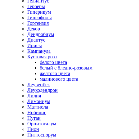
Гелиантус
Герберы
Гиперикум
Гипсофилы
Гортензия
Декор
Дендробиум
Диантус
Ирисы
Кампанула
Кустовая роза
белого цвета
белый с бледно-розовым
желтого цвета
малинового цвета
Леувенбек
Леукодендрон
Лилия
Лимониум
Маттиола
Нобилис
Нутан
Орнитогалум
Пион
Питтоспорум