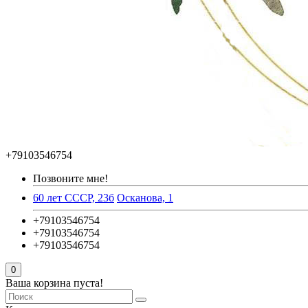
+79103546754
Позвоните мне!
60 лет СССР, 23б
Осканова, 1
+79103546754
+79103546754
+79103546754
0
Ваша корзина пуста!