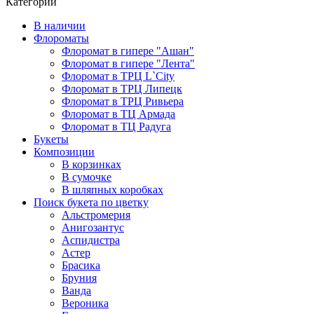
Категории
В наличии
Флороматы
Флоромат в гипере "Ашан"
Флоромат в гипере "Лента"
Флоромат в ТРЦ L`City
Флоромат в ТРЦ Липецк
Флоромат в ТРЦ Ривьера
Флоромат в ТЦ Армада
Флоромат в ТЦ Радуга
Букеты
Композиции
В корзинках
В сумочке
В шляпных коробках
Поиск букета по цветку
Альстромерия
Анигозантус
Аспидистра
Астер
Брасика
Бруния
Ванда
Вероника