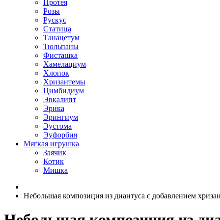
Протея
Розы
Рускус
Статица
Танацетум
Тюльпаны
Фисташка
Хамелациум
Хлопок
Хризантемы
Цимбидиум
Эвкалипт
Эрика
Эрингиум
Эустома
Эуфорбия
Мягкая игрушка
Заячик
Котик
Мишка
Небольшая композиция из диантуса c добавлением хриза
Небольшая композиция из диа