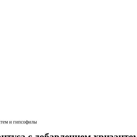
нтем и гипсофилы
нтуса c добавлением хризанте