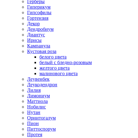
Герберы
Гиперикум
Гипсофилы
Гортензия
Декор
Дендробиум
Диантус
Ирисы
Кампанула
Кустовая роза
белого цвета
белый с бледно-розовым
желтого цвета
малинового цвета
Леувенбек
Леукодендрон
Лилия
Лимониум
Маттиола
Нобилис
Нутан
Орнитогалум
Пион
Питтоспорум
Протея