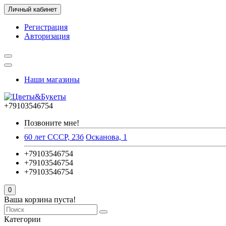
Личный кабинет
Регистрация
Авторизация
Наши магазины
+79103546754
Позвоните мне!
60 лет СССР, 23б
Осканова, 1
+79103546754
+79103546754
+79103546754
0
Ваша корзина пуста!
Категории