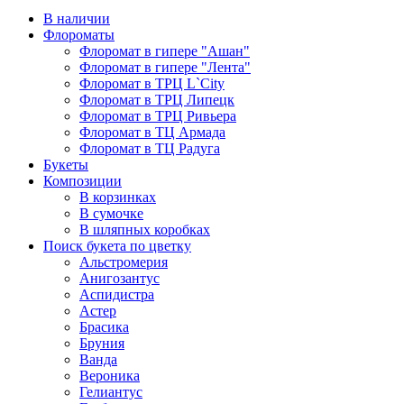
В наличии
Флороматы
Флоромат в гипере "Ашан"
Флоромат в гипере "Лента"
Флоромат в ТРЦ L`City
Флоромат в ТРЦ Липецк
Флоромат в ТРЦ Ривьера
Флоромат в ТЦ Армада
Флоромат в ТЦ Радуга
Букеты
Композиции
В корзинках
В сумочке
В шляпных коробках
Поиск букета по цветку
Альстромерия
Анигозантус
Аспидистра
Астер
Брасика
Бруния
Ванда
Вероника
Гелиантус