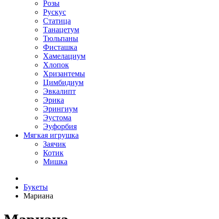
Розы
Рускус
Статица
Танацетум
Тюльпаны
Фисташка
Хамелациум
Хлопок
Хризантемы
Цимбидиум
Эвкалипт
Эрика
Эрингиум
Эустома
Эуфорбия
Мягкая игрушка
Заячик
Котик
Мишка
Букеты
Мариана