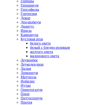
Герберы
Гиперикум
Гипсофилы
Гортензия
Декор
Дендробиум
Диантус
Ирисы
Кампанула
Кустовая роза
белого цвета
белый с бледно-розовым
желтого цвета
малинового цвета
Леувенбек
Леукодендрон
Лилия
Лимониум
Маттиола
Нобилис
Нутан
Орнитогалум
Пион
Питтоспорум
Протея