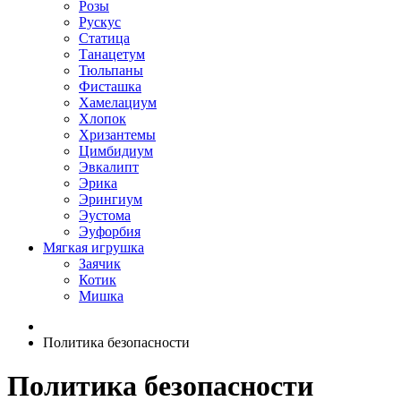
Розы
Рускус
Статица
Танацетум
Тюльпаны
Фисташка
Хамелациум
Хлопок
Хризантемы
Цимбидиум
Эвкалипт
Эрика
Эрингиум
Эустома
Эуфорбия
Мягкая игрушка
Заячик
Котик
Мишка
Политика безопасности
Политика безопасности