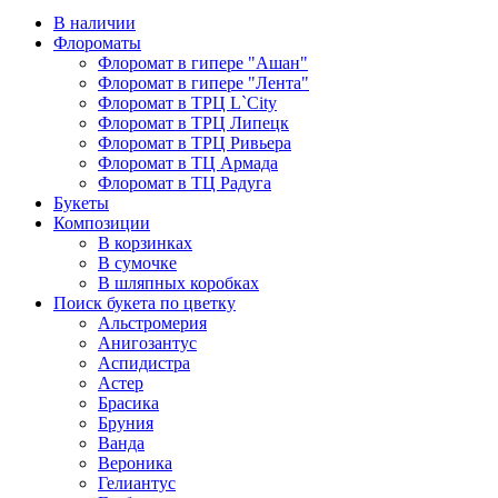
В наличии
Флороматы
Флоромат в гипере "Ашан"
Флоромат в гипере "Лента"
Флоромат в ТРЦ L`City
Флоромат в ТРЦ Липецк
Флоромат в ТРЦ Ривьера
Флоромат в ТЦ Армада
Флоромат в ТЦ Радуга
Букеты
Композиции
В корзинках
В сумочке
В шляпных коробках
Поиск букета по цветку
Альстромерия
Анигозантус
Аспидистра
Астер
Брасика
Бруния
Ванда
Вероника
Гелиантус