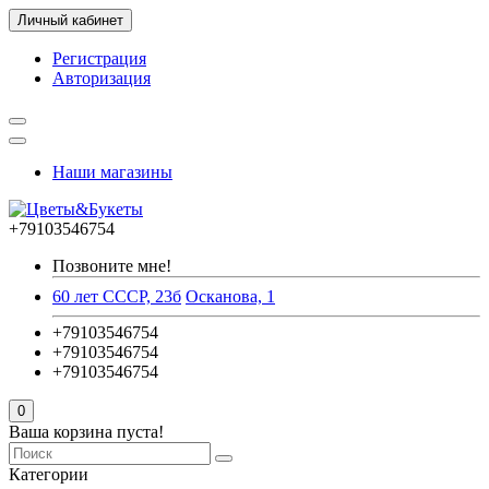
Личный кабинет
Регистрация
Авторизация
Наши магазины
+79103546754
Позвоните мне!
60 лет СССР, 23б
Осканова, 1
+79103546754
+79103546754
+79103546754
0
Ваша корзина пуста!
Категории