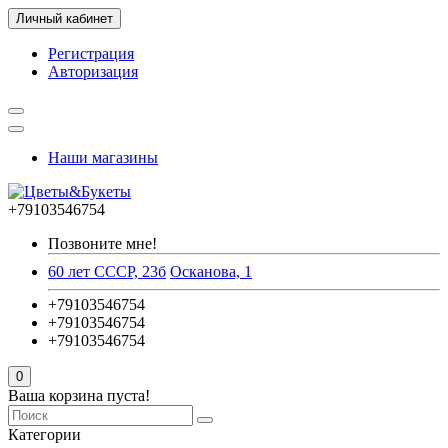
Личный кабинет
Регистрация
Авторизация
Наши магазины
+79103546754
Позвоните мне!
60 лет СССР, 23б
Осканова, 1
+79103546754
+79103546754
+79103546754
0
Ваша корзина пуста!
Категории