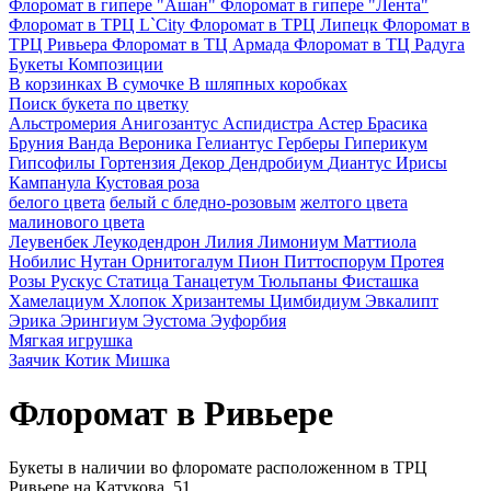
Флоромат в гипере "Ашан"
Флоромат в гипере "Лента"
Флоромат в ТРЦ L`City
Флоромат в ТРЦ Липецк
Флоромат в
ТРЦ Ривьера
Флоромат в ТЦ Армада
Флоромат в ТЦ Радуга
Букеты
Композиции
В корзинках
В сумочке
В шляпных коробках
Поиск букета по цветку
Альстромерия
Анигозантус
Аспидистра
Астер
Брасика
Бруния
Ванда
Вероника
Гелиантус
Герберы
Гиперикум
Гипсофилы
Гортензия
Декор
Дендробиум
Диантус
Ирисы
Кампанула
Кустовая роза
белого цвета
белый с бледно-розовым
желтого цвета
малинового цвета
Леувенбек
Леукодендрон
Лилия
Лимониум
Маттиола
Нобилис
Нутан
Орнитогалум
Пион
Питтоспорум
Протея
Розы
Рускус
Статица
Танацетум
Тюльпаны
Фисташка
Хамелациум
Хлопок
Хризантемы
Цимбидиум
Эвкалипт
Эрика
Эрингиум
Эустома
Эуфорбия
Мягкая игрушка
Заячик
Котик
Мишка
Флоромат в Ривьере
Букеты в наличии во флоромате расположенном в ТРЦ
Ривьере на Катукова, 51