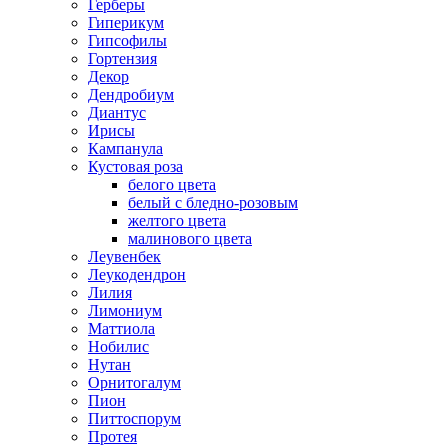
Герберы
Гиперикум
Гипсофилы
Гортензия
Декор
Дендробиум
Диантус
Ирисы
Кампанула
Кустовая роза
белого цвета
белый с бледно-розовым
желтого цвета
малинового цвета
Леувенбек
Леукодендрон
Лилия
Лимониум
Маттиола
Нобилис
Нутан
Орнитогалум
Пион
Питтоспорум
Протея