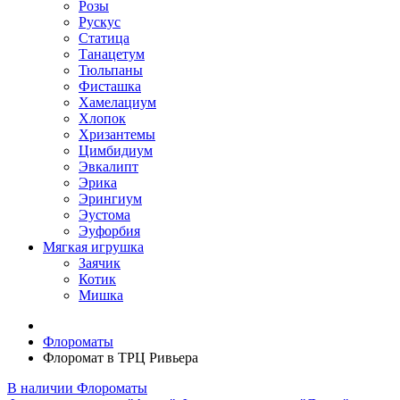
Розы
Рускус
Статица
Танацетум
Тюльпаны
Фисташка
Хамелациум
Хлопок
Хризантемы
Цимбидиум
Эвкалипт
Эрика
Эрингиум
Эустома
Эуфорбия
Мягкая игрушка
Заячик
Котик
Мишка
Флороматы
Флоромат в ТРЦ Ривьера
В наличии
Флороматы