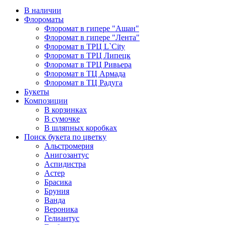
В наличии
Флороматы
Флоромат в гипере "Ашан"
Флоромат в гипере "Лента"
Флоромат в ТРЦ L`City
Флоромат в ТРЦ Липецк
Флоромат в ТРЦ Ривьера
Флоромат в ТЦ Армада
Флоромат в ТЦ Радуга
Букеты
Композиции
В корзинках
В сумочке
В шляпных коробках
Поиск букета по цветку
Альстромерия
Анигозантус
Аспидистра
Астер
Брасика
Бруния
Ванда
Вероника
Гелиантус