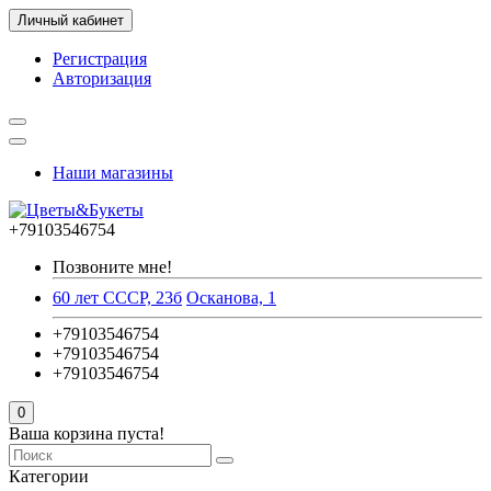
Личный кабинет
Регистрация
Авторизация
Наши магазины
+79103546754
Позвоните мне!
60 лет СССР, 23б
Осканова, 1
+79103546754
+79103546754
+79103546754
0
Ваша корзина пуста!
Категории