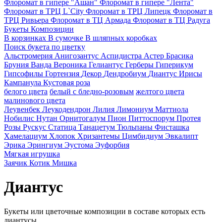
Флоромат в гипере "Ашан"
Флоромат в гипере "Лента"
Флоромат в ТРЦ L`City
Флоромат в ТРЦ Липецк
Флоромат в
ТРЦ Ривьера
Флоромат в ТЦ Армада
Флоромат в ТЦ Радуга
Букеты
Композиции
В корзинках
В сумочке
В шляпных коробках
Поиск букета по цветку
Альстромерия
Анигозантус
Аспидистра
Астер
Брасика
Бруния
Ванда
Вероника
Гелиантус
Герберы
Гиперикум
Гипсофилы
Гортензия
Декор
Дендробиум
Диантус
Ирисы
Кампанула
Кустовая роза
белого цвета
белый с бледно-розовым
желтого цвета
малинового цвета
Леувенбек
Леукодендрон
Лилия
Лимониум
Маттиола
Нобилис
Нутан
Орнитогалум
Пион
Питтоспорум
Протея
Розы
Рускус
Статица
Танацетум
Тюльпаны
Фисташка
Хамелациум
Хлопок
Хризантемы
Цимбидиум
Эвкалипт
Эрика
Эрингиум
Эустома
Эуфорбия
Мягкая игрушка
Заячик
Котик
Мишка
Диантус
Букеты или цветочные композиции в составе которых есть
диантусы