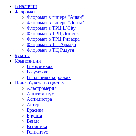
В наличии
Флороматы
Флоромат в гипере "Ашан"
Флоромат в гипере "Лента"
Флоромат в ТРЦ L`City
Флоромат в ТРЦ Липецк
Флоромат в ТРЦ Ривьера
Флоромат в ТЦ Армада
Флоромат в ТЦ Радуга
Букеты
Композиции
В корзинках
В сумочке
В шляпных коробках
Поиск букета по цветку
Альстромерия
Анигозантус
Аспидистра
Астер
Брасика
Бруния
Ванда
Вероника
Гелиантус