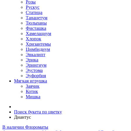
Розы
Рускус
Статица
Танацетум
Тюльпаны
Фисташка
Хамелациум
Хлопок
Хризантемы
Цимбидиум
Эвкалипт
Эрика
Эрингиум
Эустома
Эуфорбия
Мягкая игрушка
Заячик
Котик
Мишка
Поиск букета по цветку
Диантус
В наличии
Флороматы