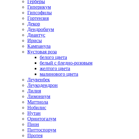
Герберы
Гиперикум
Гипсофилы
Гортензия
Декор
Дендробиум
Диантус
Ирисы
Кампанула
Кустовая роза
белого цвета
белый с бледно-розовым
желтого цвета
малинового цвета
Леувенбек
Леукодендрон
Лилия
Лимониум
Маттиола
Нобилис
Нутан
Орнитогалум
Пион
Питтоспорум
Протея