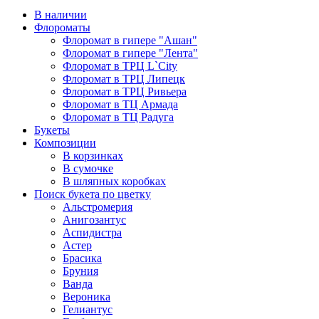
В наличии
Флороматы
Флоромат в гипере "Ашан"
Флоромат в гипере "Лента"
Флоромат в ТРЦ L`City
Флоромат в ТРЦ Липецк
Флоромат в ТРЦ Ривьера
Флоромат в ТЦ Армада
Флоромат в ТЦ Радуга
Букеты
Композиции
В корзинках
В сумочке
В шляпных коробках
Поиск букета по цветку
Альстромерия
Анигозантус
Аспидистра
Астер
Брасика
Бруния
Ванда
Вероника
Гелиантус