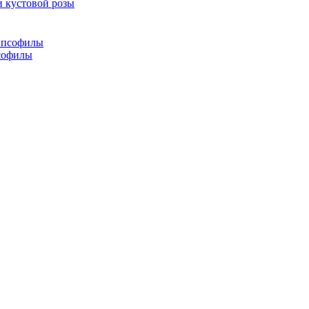
и кустовой розы
псофилы