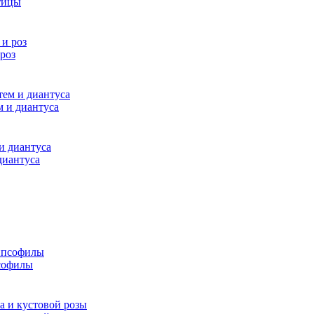
атицы
роз
м и диантуса
диантуса
псофилы