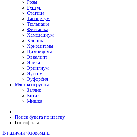
Розы
Рускус
Статица
Танацетум
Тюльпаны
Фисташка
Хамелациум
Хлопок
Хризантемы
Цимбидиум
Эвкалипт
Эрика
Эрингиум
Эустома
Эуфорбия
Мягкая игрушка
Заячик
Котик
Мишка
Поиск букета по цветку
Гипсофилы
В наличии
Флороматы