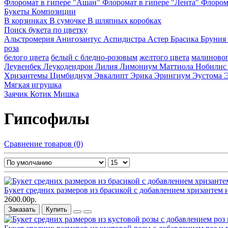
Флоромат в гипере "Ашан"
Флоромат в гипере "Лента"
Флором
Букеты
Композиции
В корзинках
В сумочке
В шляпных коробках
Поиск букета по цветку
Альстромерия
Анигозантус
Аспидистра
Астер
Брасика
Бруния
роза
белого цвета
белый с бледно-розовым
желтого цвета
малиновог
Леувенбек
Леукодендрон
Лилия
Лимониум
Маттиола
Нобили
Хризантемы
Цимбидиум
Эвкалипт
Эрика
Эрингиум
Эустома
Мягкая игрушка
Заячик
Котик
Мишка
Гипсофилы
Сравнение товаров (0)
Букет средних размеров из брасикой c добавлением хризантем и
2600.00р.
Заказать
Купить