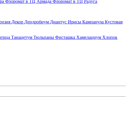
ера
Флоромат в ТЦ Армада
Флоромат в ТЦ Радуга
ензия
Декор
Дендробиум
Диантус
Ирисы
Кампанула
Кустовая
атица
Танацетум
Тюльпаны
Фисташка
Хамелациум
Хлопок