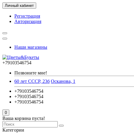
Личный кабинет
Регистрация
Авторизация
Наши магазины
+79103546754
Позвоните мне!
60 лет СССР, 23б
Осканова, 1
+79103546754
+79103546754
+79103546754
0
Ваша корзина пуста!
Категории