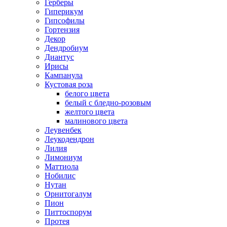
Герберы
Гиперикум
Гипсофилы
Гортензия
Декор
Дендробиум
Диантус
Ирисы
Кампанула
Кустовая роза
белого цвета
белый с бледно-розовым
желтого цвета
малинового цвета
Леувенбек
Леукодендрон
Лилия
Лимониум
Маттиола
Нобилис
Нутан
Орнитогалум
Пион
Питтоспорум
Протея