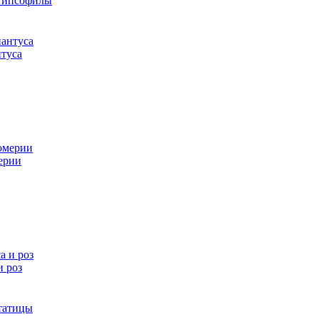
 гипсофилы
нтуса
мерии
и роз