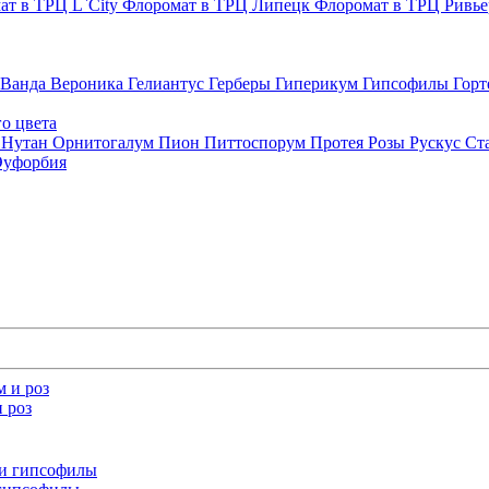
ат в ТРЦ L`City
Флоромат в ТРЦ Липецк
Флоромат в ТРЦ Ривь
Ванда
Вероника
Гелиантус
Герберы
Гиперикум
Гипсофилы
Горт
о цвета
с
Нутан
Орнитогалум
Пион
Питтоспорум
Протея
Розы
Рускус
Ст
Эуфорбия
 роз