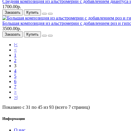
Средняя композиция из альстромерии c добавлением диантуса 
1700.00р.
Заказать
Купить
Большая композиция из альстромерии c добавлением роз и ги
3500.00р.
Заказать
Купить
|<
<
1
2
3
4
5
6
7
>
>|
Показано с 31 по 45 из 93 (всего 7 страниц)
Информация
О нас