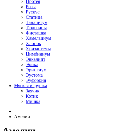
Протея
Розы
Рускус
Статица
Танацетум
Тюльпаны
Фисташка
Хамелациум
Хлопок
Хризантемы
Цимбидиум
Эвкалипт
Эрика
Эрингиум
Эустома
Эуфорбия
Мягкая игрушка
Заячик
Котик
Мишка
Амелии
Амелии