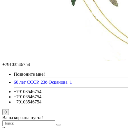
+79103546754
Позвоните мне!
60 лет СССР, 23б
Осканова, 1
+79103546754
+79103546754
+79103546754
0
Ваша корзина пуста!