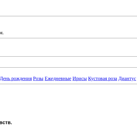
м.
День рождения
Розы
Ежедневные
Ирисы
Кустовая роза
Диантус
вств.