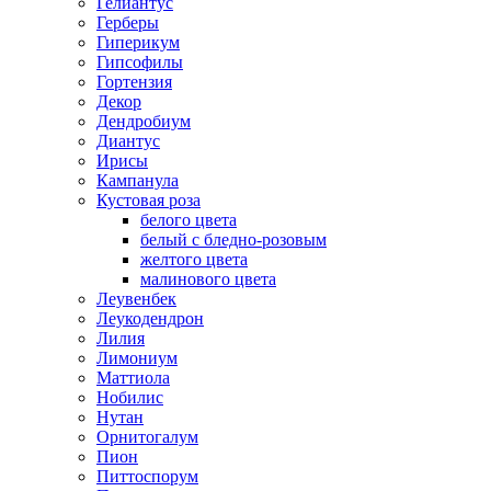
Гелиантус
Герберы
Гиперикум
Гипсофилы
Гортензия
Декор
Дендробиум
Диантус
Ирисы
Кампанула
Кустовая роза
белого цвета
белый с бледно-розовым
желтого цвета
малинового цвета
Леувенбек
Леукодендрон
Лилия
Лимониум
Маттиола
Нобилис
Нутан
Орнитогалум
Пион
Питтоспорум