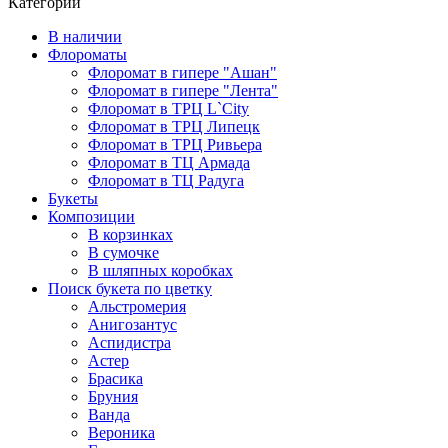
Категории
В наличии
Флороматы
Флоромат в гипере "Ашан"
Флоромат в гипере "Лента"
Флоромат в ТРЦ L`City
Флоромат в ТРЦ Липецк
Флоромат в ТРЦ Ривьера
Флоромат в ТЦ Армада
Флоромат в ТЦ Радуга
Букеты
Композиции
В корзинках
В сумочке
В шляпных коробках
Поиск букета по цветку
Альстромерия
Анигозантус
Аспидистра
Астер
Брасика
Бруния
Ванда
Вероника