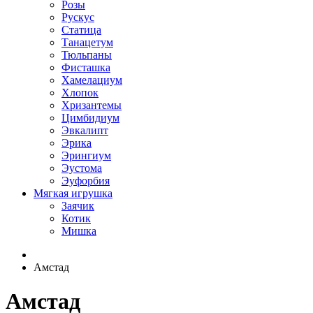
Розы
Рускус
Статица
Танацетум
Тюльпаны
Фисташка
Хамелациум
Хлопок
Хризантемы
Цимбидиум
Эвкалипт
Эрика
Эрингиум
Эустома
Эуфорбия
Мягкая игрушка
Заячик
Котик
Мишка
Амстад
Амстад