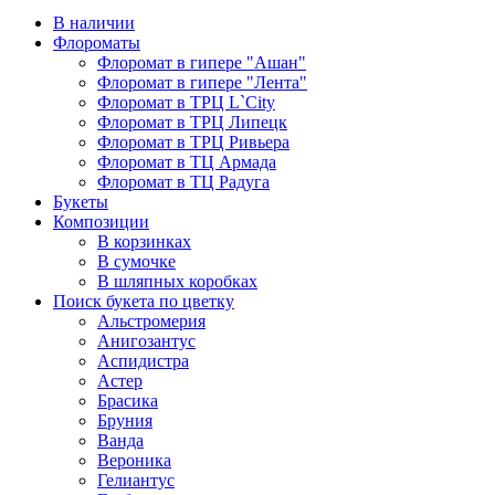
В наличии
Флороматы
Флоромат в гипере "Ашан"
Флоромат в гипере "Лента"
Флоромат в ТРЦ L`City
Флоромат в ТРЦ Липецк
Флоромат в ТРЦ Ривьера
Флоромат в ТЦ Армада
Флоромат в ТЦ Радуга
Букеты
Композиции
В корзинках
В сумочке
В шляпных коробках
Поиск букета по цветку
Альстромерия
Анигозантус
Аспидистра
Астер
Брасика
Бруния
Ванда
Вероника
Гелиантус