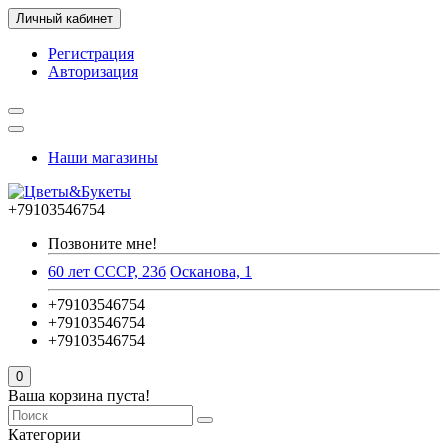
Личный кабинет
Регистрация
Авторизация
Наши магазины
+79103546754
Позвоните мне!
60 лет СССР, 23б
Осканова, 1
+79103546754
+79103546754
+79103546754
0
Ваша корзина пуста!
Категории