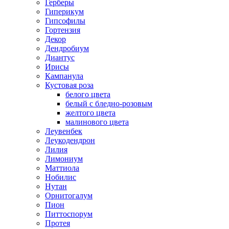
Герберы
Гиперикум
Гипсофилы
Гортензия
Декор
Дендробиум
Диантус
Ирисы
Кампанула
Кустовая роза
белого цвета
белый с бледно-розовым
желтого цвета
малинового цвета
Леувенбек
Леукодендрон
Лилия
Лимониум
Маттиола
Нобилис
Нутан
Орнитогалум
Пион
Питтоспорум
Протея