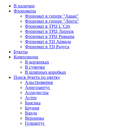
В наличии
Флороматы
Флоромат в гипере "Ашан"
Флоромат в гипере "Лента"
Флоромат в ТРЦ L`City
Флоромат в ТРЦ Липецк
Флоромат в ТРЦ Ривьера
Флоромат в ТЦ Армада
Флоромат в ТЦ Радуга
Букеты
Композиции
В корзинках
В сумочке
В шляпных коробках
Поиск букета по цветку
Альстромерия
Анигозантус
Аспидистра
Астер
Брасика
Бруния
Ванда
Вероника
Гелиантус