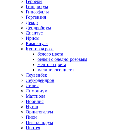
Герберы
Гиперикум
Гипсофилы
Гортензия
Декор
Дендробиум
Диантус
Ирисы
Кампанула
Кустовая роза
белого цвета
белый с бледно-розовым
желтого цвета
малинового цвета
Леувенбек
Леукодендрон
Лилия
Лимониум
Маттиола
Нобилис
Нутан
Орнитогалум
Пион
Питтоспорум
Протея