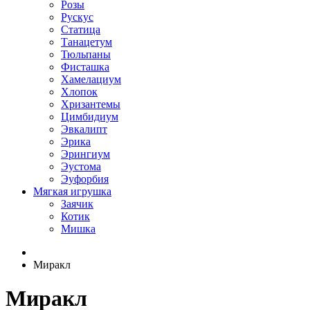
Розы
Рускус
Статица
Танацетум
Тюльпаны
Фисташка
Хамелациум
Хлопок
Хризантемы
Цимбидиум
Эвкалипт
Эрика
Эрингиум
Эустома
Эуфорбия
Мягкая игрушка
Заячик
Котик
Мишка
Миракл
Миракл