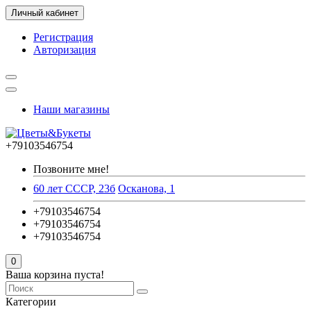
Личный кабинет
Регистрация
Авторизация
Наши магазины
+79103546754
Позвоните мне!
60 лет СССР, 23б
Осканова, 1
+79103546754
+79103546754
+79103546754
0
Ваша корзина пуста!
Категории