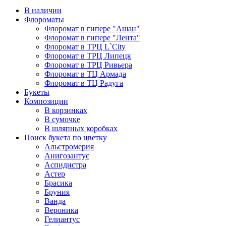
В наличии
Флороматы
Флоромат в гипере "Ашан"
Флоромат в гипере "Лента"
Флоромат в ТРЦ L`City
Флоромат в ТРЦ Липецк
Флоромат в ТРЦ Ривьера
Флоромат в ТЦ Армада
Флоромат в ТЦ Радуга
Букеты
Композиции
В корзинках
В сумочке
В шляпных коробках
Поиск букета по цветку
Альстромерия
Анигозантус
Аспидистра
Астер
Брасика
Бруния
Ванда
Вероника
Гелиантус