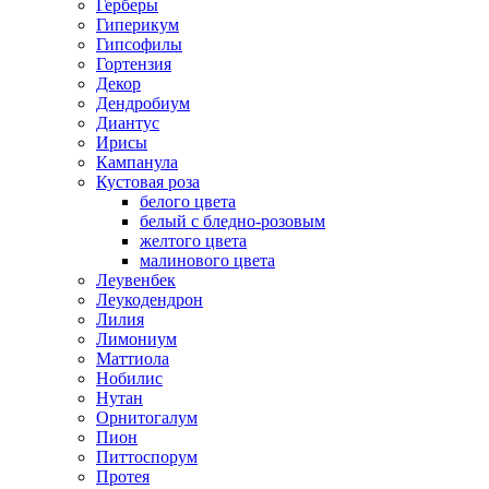
Герберы
Гиперикум
Гипсофилы
Гортензия
Декор
Дендробиум
Диантус
Ирисы
Кампанула
Кустовая роза
белого цвета
белый с бледно-розовым
желтого цвета
малинового цвета
Леувенбек
Леукодендрон
Лилия
Лимониум
Маттиола
Нобилис
Нутан
Орнитогалум
Пион
Питтоспорум
Протея