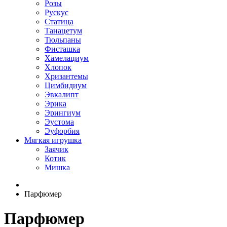
Розы
Рускус
Статица
Танацетум
Тюльпаны
Фисташка
Хамелациум
Хлопок
Хризантемы
Цимбидиум
Эвкалипт
Эрика
Эрингиум
Эустома
Эуфорбия
Мягкая игрушка
Заячик
Котик
Мишка
Парфюмер
Парфюмер