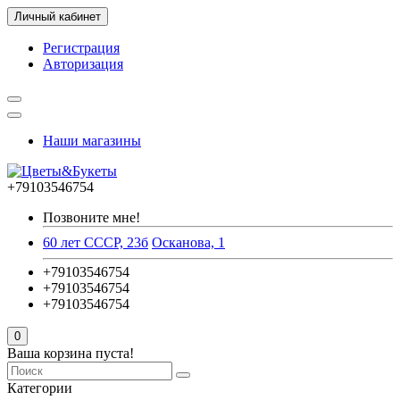
Личный кабинет
Регистрация
Авторизация
Наши магазины
+79103546754
Позвоните мне!
60 лет СССР, 23б
Осканова, 1
+79103546754
+79103546754
+79103546754
0
Ваша корзина пуста!
Категории