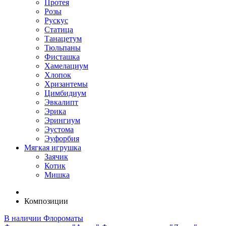
Протея
Розы
Рускус
Статица
Танацетум
Тюльпаны
Фисташка
Хамелациум
Хлопок
Хризантемы
Цимбидиум
Эвкалипт
Эрика
Эрингиум
Эустома
Эуфорбия
Мягкая игрушка
Заячик
Котик
Мишка
Композиции
В наличии
Флороматы