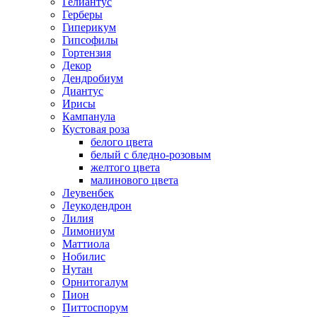
Гелиантус
Герберы
Гиперикум
Гипсофилы
Гортензия
Декор
Дендробиум
Диантус
Ирисы
Кампанула
Кустовая роза
белого цвета
белый с бледно-розовым
желтого цвета
малинового цвета
Леувенбек
Леукодендрон
Лилия
Лимониум
Маттиола
Нобилис
Нутан
Орнитогалум
Пион
Питтоспорум