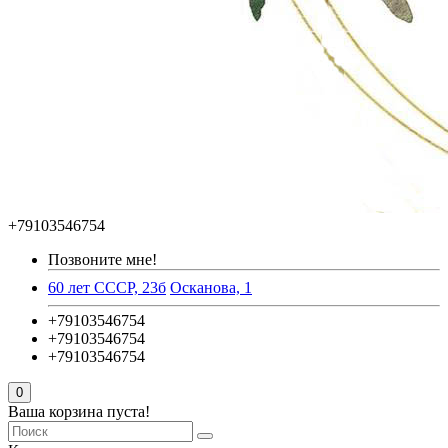
+79103546754
Позвоните мне!
60 лет СССР, 23б
Осканова, 1
+79103546754
+79103546754
+79103546754
0
Ваша корзина пуста!