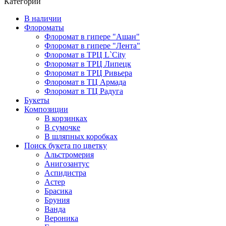
Категории
В наличии
Флороматы
Флоромат в гипере "Ашан"
Флоромат в гипере "Лента"
Флоромат в ТРЦ L`City
Флоромат в ТРЦ Липецк
Флоромат в ТРЦ Ривьера
Флоромат в ТЦ Армада
Флоромат в ТЦ Радуга
Букеты
Композиции
В корзинках
В сумочке
В шляпных коробках
Поиск букета по цветку
Альстромерия
Анигозантус
Аспидистра
Астер
Брасика
Бруния
Ванда
Вероника