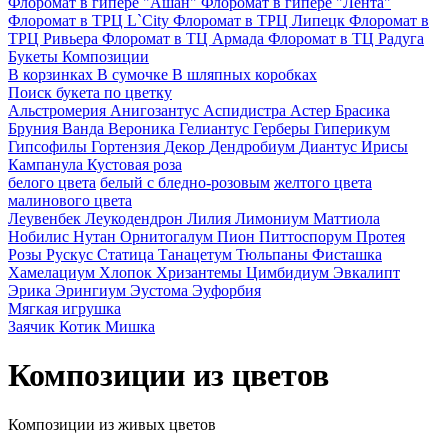
Флоромат в гипере "Ашан"
Флоромат в гипере "Лента"
Флоромат в ТРЦ L`City
Флоромат в ТРЦ Липецк
Флоромат в
ТРЦ Ривьера
Флоромат в ТЦ Армада
Флоромат в ТЦ Радуга
Букеты
Композиции
В корзинках
В сумочке
В шляпных коробках
Поиск букета по цветку
Альстромерия
Анигозантус
Аспидистра
Астер
Брасика
Бруния
Ванда
Вероника
Гелиантус
Герберы
Гиперикум
Гипсофилы
Гортензия
Декор
Дендробиум
Диантус
Ирисы
Кампанула
Кустовая роза
белого цвета
белый с бледно-розовым
желтого цвета
малинового цвета
Леувенбек
Леукодендрон
Лилия
Лимониум
Маттиола
Нобилис
Нутан
Орнитогалум
Пион
Питтоспорум
Протея
Розы
Рускус
Статица
Танацетум
Тюльпаны
Фисташка
Хамелациум
Хлопок
Хризантемы
Цимбидиум
Эвкалипт
Эрика
Эрингиум
Эустома
Эуфорбия
Мягкая игрушка
Заячик
Котик
Мишка
Композиции из цветов
Композиции из живых цветов