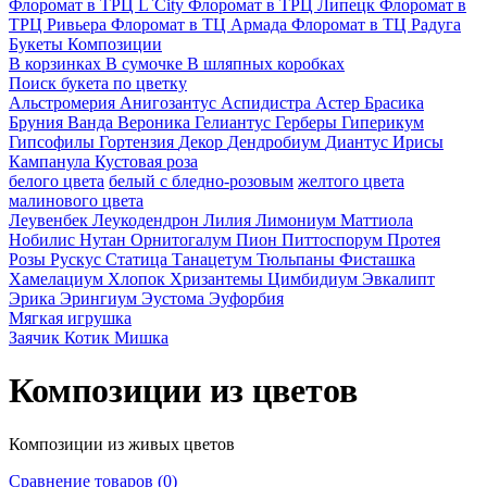
Флоромат в ТРЦ L`City
Флоромат в ТРЦ Липецк
Флоромат в
ТРЦ Ривьера
Флоромат в ТЦ Армада
Флоромат в ТЦ Радуга
Букеты
Композиции
В корзинках
В сумочке
В шляпных коробках
Поиск букета по цветку
Альстромерия
Анигозантус
Аспидистра
Астер
Брасика
Бруния
Ванда
Вероника
Гелиантус
Герберы
Гиперикум
Гипсофилы
Гортензия
Декор
Дендробиум
Диантус
Ирисы
Кампанула
Кустовая роза
белого цвета
белый с бледно-розовым
желтого цвета
малинового цвета
Леувенбек
Леукодендрон
Лилия
Лимониум
Маттиола
Нобилис
Нутан
Орнитогалум
Пион
Питтоспорум
Протея
Розы
Рускус
Статица
Танацетум
Тюльпаны
Фисташка
Хамелациум
Хлопок
Хризантемы
Цимбидиум
Эвкалипт
Эрика
Эрингиум
Эустома
Эуфорбия
Мягкая игрушка
Заячик
Котик
Мишка
Композиции из цветов
Композиции из живых цветов
Сравнение товаров (0)