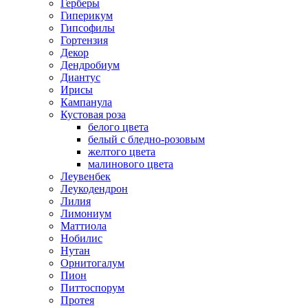
Герберы
Гиперикум
Гипсофилы
Гортензия
Декор
Дендробиум
Диантус
Ирисы
Кампанула
Кустовая роза
белого цвета
белый с бледно-розовым
желтого цвета
малинового цвета
Леувенбек
Леукодендрон
Лилия
Лимониум
Маттиола
Нобилис
Нутан
Орнитогалум
Пион
Питтоспорум
Протея