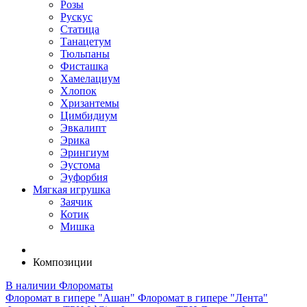
Розы
Рускус
Статица
Танацетум
Тюльпаны
Фисташка
Хамелациум
Хлопок
Хризантемы
Цимбидиум
Эвкалипт
Эрика
Эрингиум
Эустома
Эуфорбия
Мягкая игрушка
Заячик
Котик
Мишка
Композиции
В наличии
Флороматы
Флоромат в гипере "Ашан"
Флоромат в гипере "Лента"