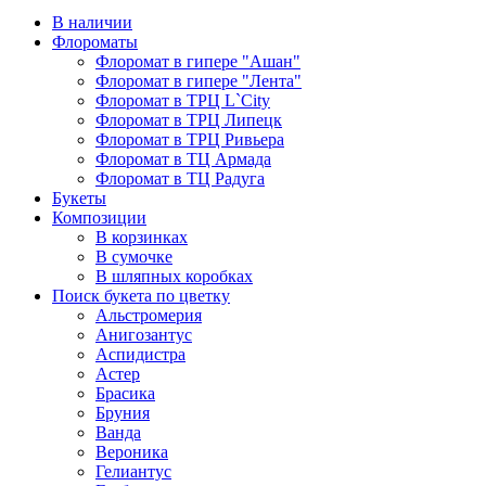
В наличии
Флороматы
Флоромат в гипере "Ашан"
Флоромат в гипере "Лента"
Флоромат в ТРЦ L`City
Флоромат в ТРЦ Липецк
Флоромат в ТРЦ Ривьера
Флоромат в ТЦ Армада
Флоромат в ТЦ Радуга
Букеты
Композиции
В корзинках
В сумочке
В шляпных коробках
Поиск букета по цветку
Альстромерия
Анигозантус
Аспидистра
Астер
Брасика
Бруния
Ванда
Вероника
Гелиантус