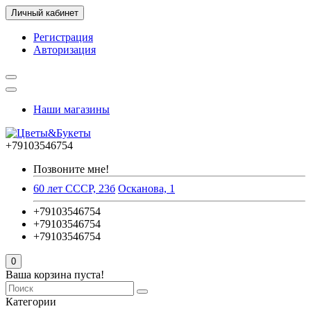
Личный кабинет
Регистрация
Авторизация
Наши магазины
+79103546754
Позвоните мне!
60 лет СССР, 23б
Осканова, 1
+79103546754
+79103546754
+79103546754
0
Ваша корзина пуста!
Категории