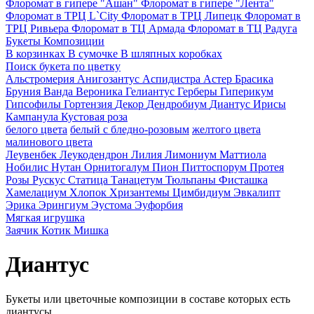
Флоромат в гипере "Ашан"
Флоромат в гипере "Лента"
Флоромат в ТРЦ L`City
Флоромат в ТРЦ Липецк
Флоромат в
ТРЦ Ривьера
Флоромат в ТЦ Армада
Флоромат в ТЦ Радуга
Букеты
Композиции
В корзинках
В сумочке
В шляпных коробках
Поиск букета по цветку
Альстромерия
Анигозантус
Аспидистра
Астер
Брасика
Бруния
Ванда
Вероника
Гелиантус
Герберы
Гиперикум
Гипсофилы
Гортензия
Декор
Дендробиум
Диантус
Ирисы
Кампанула
Кустовая роза
белого цвета
белый с бледно-розовым
желтого цвета
малинового цвета
Леувенбек
Леукодендрон
Лилия
Лимониум
Маттиола
Нобилис
Нутан
Орнитогалум
Пион
Питтоспорум
Протея
Розы
Рускус
Статица
Танацетум
Тюльпаны
Фисташка
Хамелациум
Хлопок
Хризантемы
Цимбидиум
Эвкалипт
Эрика
Эрингиум
Эустома
Эуфорбия
Мягкая игрушка
Заячик
Котик
Мишка
Диантус
Букеты или цветочные композиции в составе которых есть
диантусы