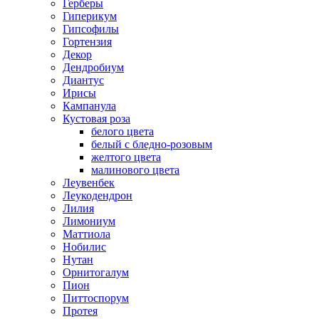
Герберы
Гиперикум
Гипсофилы
Гортензия
Декор
Дендробиум
Диантус
Ирисы
Кампанула
Кустовая роза
белого цвета
белый с бледно-розовым
желтого цвета
малинового цвета
Леувенбек
Леукодендрон
Лилия
Лимониум
Маттиола
Нобилис
Нутан
Орнитогалум
Пион
Питтоспорум
Протея