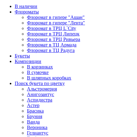
В наличии
Флороматы
Флоромат в гипере "Ашан"
Флоромат в гипере "Лента"
Флоромат в ТРЦ L`City
Флоромат в ТРЦ Липецк
Флоромат в ТРЦ Ривьера
Флоромат в ТЦ Армада
Флоромат в ТЦ Радуга
Букеты
Композиции
В корзинках
В сумочке
В шляпных коробках
Поиск букета по цветку
Альстромерия
Анигозантус
Аспидистра
Астер
Брасика
Бруния
Ванда
Вероника
Гелиантус