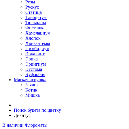
Розы
Рускус
Статица
Танацетум
Тюльпаны
Фисташка
Хамелациум
Хлопок
Хризантемы
Цимбидиум
Эвкалипт
Эрика
Эрингиум
Эустома
Эуфорбия
Мягкая игрушка
Заячик
Котик
Мишка
Поиск букета по цветку
Диантус
В наличии
Флороматы