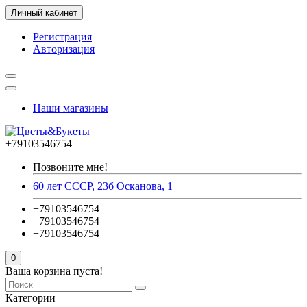
Личный кабинет
Регистрация
Авторизация
Наши магазины
+79103546754
Позвоните мне!
60 лет СССР, 23б
Осканова, 1
+79103546754
+79103546754
+79103546754
0
Ваша корзина пуста!
Категории